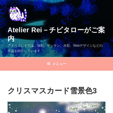
コ
ン
テ
ン
ツ
Atelier Rei－チビタローがご案
へ
内
ス
キ
アトリエレイでは、油彩、デッサン、水彩、Webデザインなどの
ッ
作品を紹介しています
プ
メニュー
クリスマスカード雪景色3