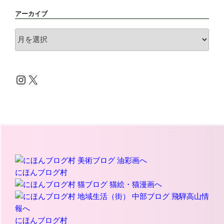
アーカイブ
ア
ー
カ
イ
Instagram
X
ブ
にほんブログ村
にほんブログ村