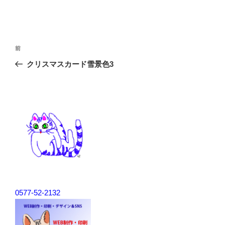
投
前
前
稿
の
クリスマスカード雪景色3
ナ
投
ビ
稿
ゲ
ー
シ
ョ
ン
0577-52-2132