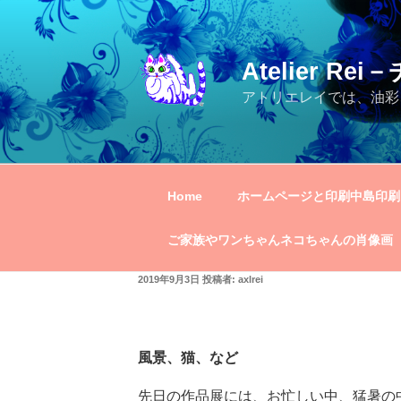
コ
ン
テ
Atelier R
ン
ツ
アトリエレイでは、油彩
へ
ス
キ
ッ
Home
ホームページと印刷中島印刷
プ
ご家族やワンちゃんネコちゃんの肖像画
投
2019年9月3日
投稿者:
axlrei
稿
日:
風景、猫、など
先日の作品展には、お忙しい中、猛暑の