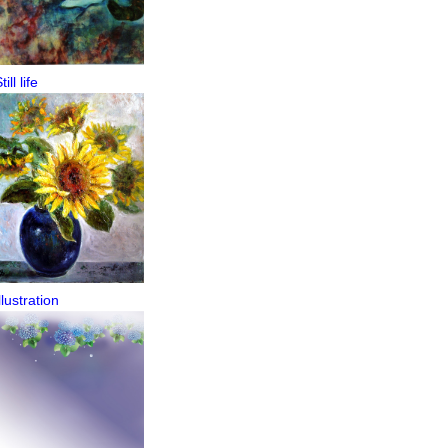
till life
llustration