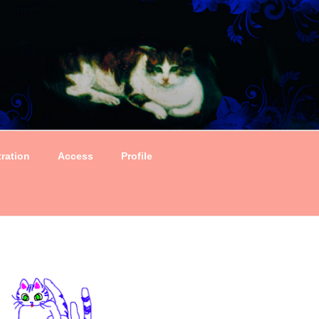
tration
Access
Profile