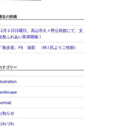
最近の投稿
11月２日日曜日、高山市久々野公民館にて、文
化祭ふれあい茶席開催！
「散歩道」F6 油彩 （M.I.氏よりご依頼）
カテゴリー
llustration
landscape
ortrait
お知らせ
つれづれ