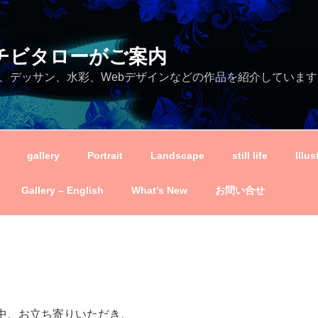
ei－チビタローがご案内
、デッサン、水彩、Webデザインなどの作品を紹介しています
gallery
Portrait
Landscape
still life
Illus
Gallery – English
What’s New
お問い合せ
中、お立ち寄りいただき、