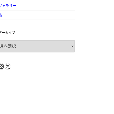
ギャラリー
猫
アーカイブ
ア
ー
カ
イ
Instagram
X
ブ