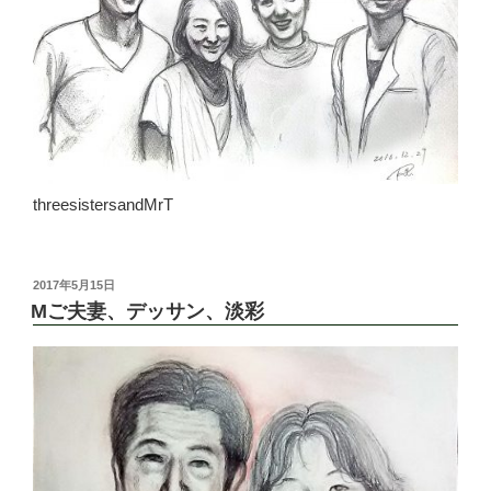
threesistersandMrT
投
2017年5月15日
稿
Mご夫妻、デッサン、淡彩
日: