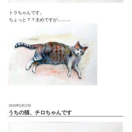
トラちゃんです。
ちょっと？？太めですが………
投
2015年1月17日
稿
うちの猫、チロちゃんです
日: