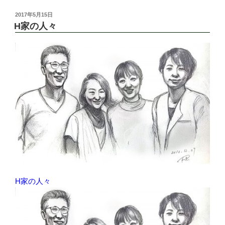
投
2017年5月15日
稿
H家の人々
日:
H家の人々