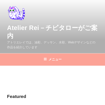
コ
ン
テ
ン
ツ
Atelier Rei－チビタローがご案
へ
内
ス
キ
アトリエレイでは、油彩、デッサン、水彩、Webデザインなどの
ッ
作品を紹介しています
プ
メニュー
Featured