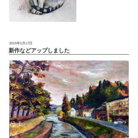
投
2015年1月17日
稿
新作などアップしました
日: