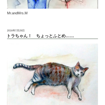
Mr.andMrs.M
投
2016年7月29日
稿
トラちゃん！ ちょっとふとめ……
日: