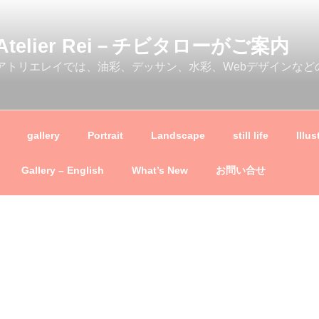
Atelier Rei－チビタローがご案内
アトリエレイでは、油彩、デッサン、水彩、Webデザインなど
gallery
Portrait
Landscape
still life
Illus
Gallery – English
What’s New
お問い合せ