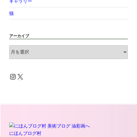
ギャラリー
猫
アーカイブ
ア
ー
カ
イ
Instagram
X
ブ
にほんブログ村