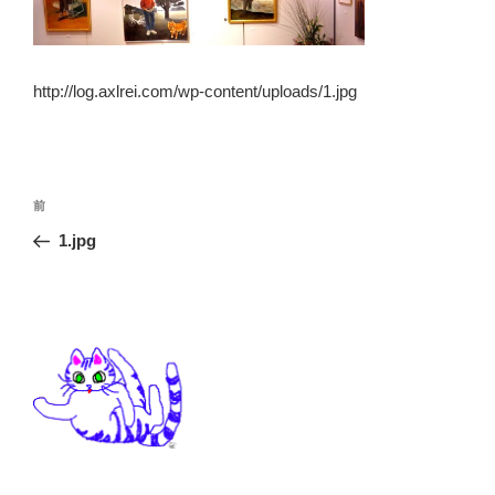
http://log.axlrei.com/wp-content/uploads/1.jpg
投
前
前
稿
の
1.jpg
ナ
投
ビ
稿
ゲ
ー
シ
ョ
ン