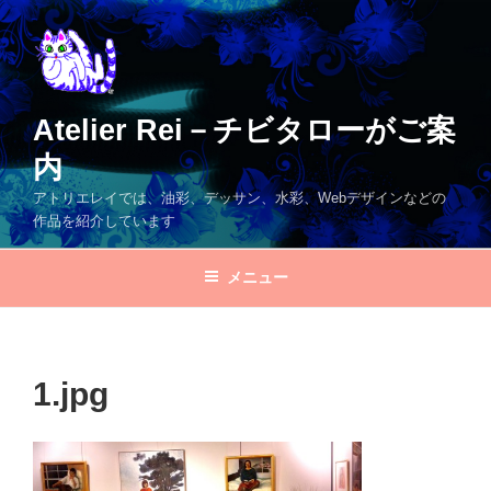
コ
ン
テ
ン
ツ
Atelier Rei－チビタローがご案
へ
内
ス
キ
アトリエレイでは、油彩、デッサン、水彩、Webデザインなどの
ッ
作品を紹介しています
プ
メニュー
1.jpg