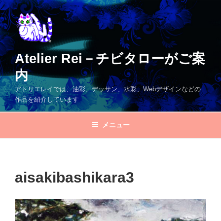
コ
ン
テ
ン
ツ
Atelier Rei－チビタローがご案
へ
内
ス
キ
アトリエレイでは、油彩、デッサン、水彩、Webデザインなどの
ッ
作品を紹介しています
プ
メニュー
aisakibashikara3