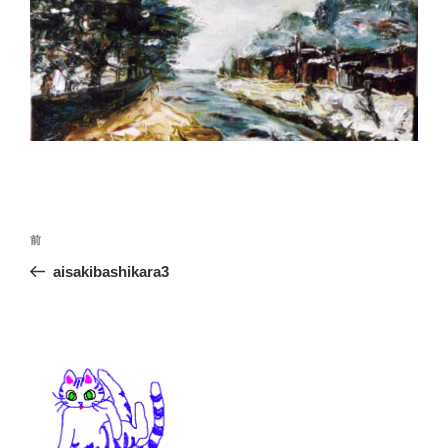
投
前
前
稿
の
aisakibashikara3
ナ
投
ビ
稿
ゲ
ー
シ
ョ
ン