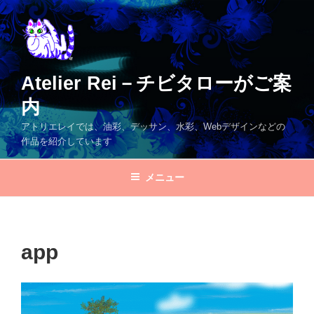
コ
ン
テ
ン
ツ
Atelier Rei－チビタローがご案
へ
内
ス
キ
アトリエレイでは、油彩、デッサン、水彩、Webデザインなどの
ッ
作品を紹介しています
プ
メニュー
app