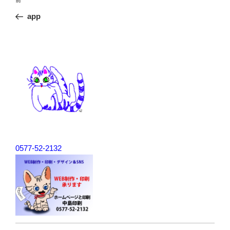
前
前
稿
の
app
ナ
投
ビ
稿
ゲ
ー
シ
ョ
ン
0577-52-2132