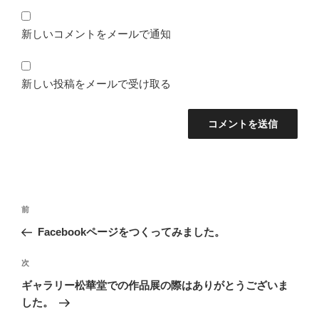
新しいコメントをメールで通知
新しい投稿をメールで受け取る
投
前
前
稿
の
Facebookページをつくってみました。
ナ
投
ビ
稿
次
次
ゲ
の
ー
ギャラリー松華堂での作品展の際はありがとうございま
投
シ
した。
稿