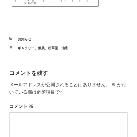
カ
お知らせ
テ
タ
ギャラリー
、
個展
、
松華堂
、
油彩
ゴ
グ
リ
ー
コメントを残す
メールアドレスが公開されることはありません。
※
が付
いている欄は必須項目です
コメント
※