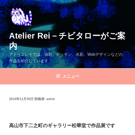
コ
ン
テ
ン
ツ
Atelier Rei－チビタローがご案
へ
内
ス
キ
アトリエレイでは、油彩、デッサン、水彩、Webデザインなどの
ッ
作品を紹介しています
プ
メニュー
投
2014年11月30日
投稿者:
axlrei
稿
日:
高山市下二之町のギャラリー松華堂で作品展です