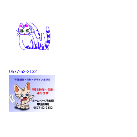
ョ
ン
0577-52-2132