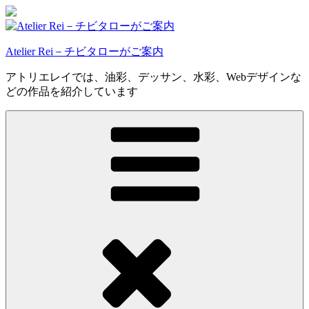
コ
ン
テ
Atelier Rei－チビタローがご案内
ン
ツ
アトリエレイでは、油彩、デッサン、水彩、Webデザインな
へ
どの作品を紹介しています
ス
キ
ッ
プ