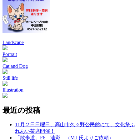
Landscape
Portrait
Cat and Dog
Still life
Illustration
最近の投稿
11月２日日曜日、高山市久々野公民館にて、文化祭ふ
れあい茶席開催！
「散歩道」F6 油彩 （M.I.氏よりご依頼）