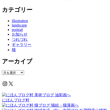
カテゴリー
illustration
landscape
portrait
お知らせ
つれづれ
ギャラリー
猫
アーカイブ
ア
ー
Instagram
X
カ
イ
ブ
にほんブログ村