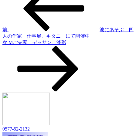
稿
投
稿
ナ
ビ
ゲ
前
波にあそぶ 四
人の作家 仕事展、キタニ にて開催中
ー
次
次
Mご夫妻、デッサン、淡彩
シ
の
投
ョ
稿
ン
0577-52-2132