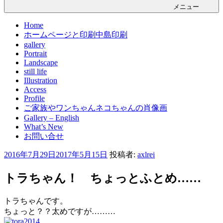
メニュー
Home
ホームページと印刷中島印刷
gallery
Portrait
Landscape
still life
Illustration
Access
Profile
ご家族やワンちゃんネコちゃんの肖像画
Gallery – English
What’s New
お問い合せ
投
2016年7月29日
2017年5月15日
投稿者:
axlrei
稿
日:
トラちゃん！ ちょっとふとめ……
トラちゃんです。
ちょっと？？太めですが………