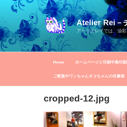
コ
ン
テ
Atelier R
ン
ツ
アトリエレイでは、油彩
へ
ス
キ
ッ
Home
ホームページと印刷中島印刷
プ
ご家族やワンちゃんネコちゃんの肖像画
cropped-12.jpg