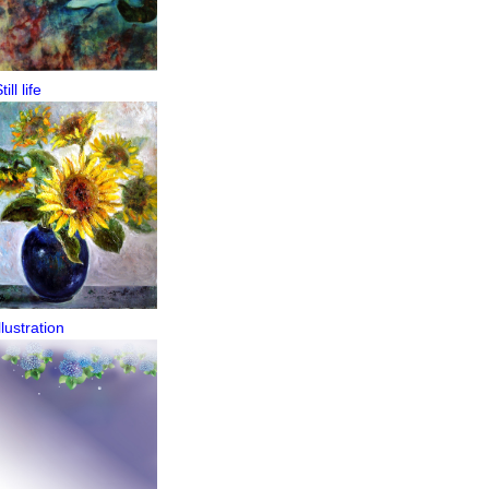
till life
llustration