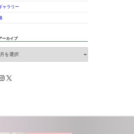
ギャラリー
猫
アーカイブ
ア
ー
カ
イ
Instagram
X
ブ