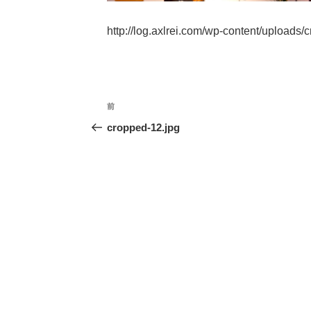
http://log.axlrei.com/wp-content/uploads/
投
前
前
稿
の
cropped-12.jpg
ナ
投
ビ
稿
ゲ
ー
シ
ョ
ン