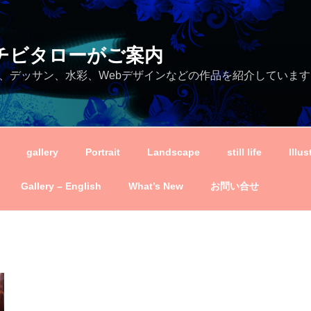
ei－チビタローがご案内
、デッサン、水彩、Webデザインなどの作品を紹介しています
gallery
Portrait
Landscape
still life
Illus
Gallery – English
What’s New
お問い合せ