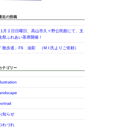
最近の投稿
11月２日日曜日、高山市久々野公民館にて、文
化祭ふれあい茶席開催！
「散歩道」F6 油彩 （M.I.氏よりご依頼）
カテゴリー
llustration
landscape
ortrait
お知らせ
つれづれ