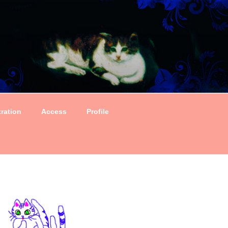
tration
Access
Profile