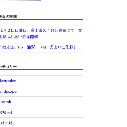
最近の投稿
11月２日日曜日、高山市久々野公民館にて、文
化祭ふれあい茶席開催！
「散歩道」F6 油彩 （M.I.氏よりご依頼）
カテゴリー
llustration
landscape
ortrait
お知らせ
つれづれ