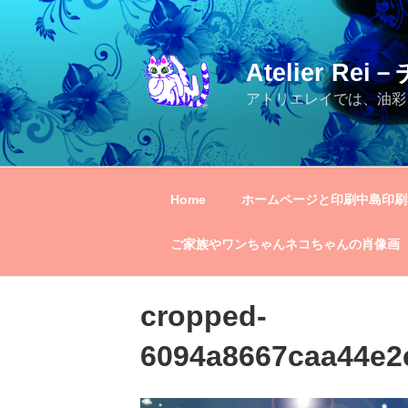
コ
ン
テ
Atelier R
ン
ツ
アトリエレイでは、油彩
へ
ス
キ
ッ
Home
ホームページと印刷中島印刷
プ
ご家族やワンちゃんネコちゃんの肖像画
cropped-
6094a8667caa44e2