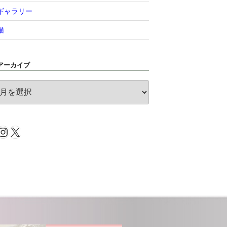
ギャラリー
猫
アーカイブ
ア
ー
カ
イ
Instagram
X
ブ