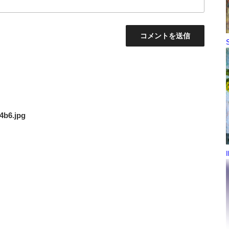
S
4b6.jpg
I