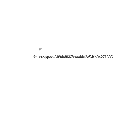
投
前
前
稿
の
cropped-6094a8667caa44e2e54fb9a271635
ナ
投
ビ
稿
ゲ
ー
シ
ョ
ン