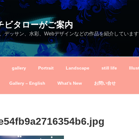
ei－チビタローがご案内
、デッサン、水彩、Webデザインなどの作品を紹介しています
gallery
Portrait
Landscape
still life
Illus
Gallery – English
What’s New
お問い合せ
e54fb9a2716354b6.jpg