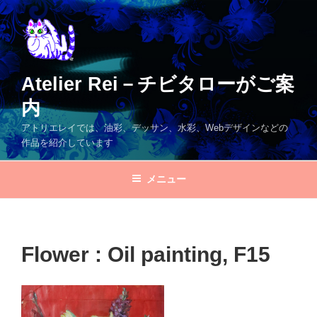
コ
ン
テ
ン
ツ
Atelier Rei－チビタローがご案
へ
内
ス
キ
アトリエレイでは、油彩、デッサン、水彩、Webデザインなどの
ッ
作品を紹介しています
プ
メニュー
Flower : Oil painting, F15