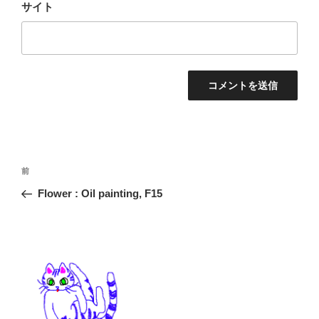
サイト
投
前
前
稿
の
Flower : Oil painting, F15
ナ
投
ビ
稿
ゲ
ー
シ
ョ
ン