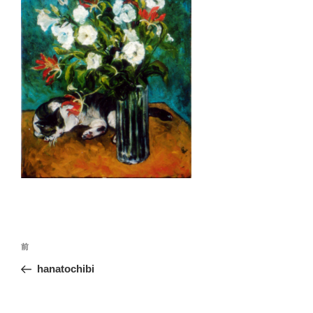
投
前
前
稿
の
hanatochibi
ナ
投
ビ
稿
ゲ