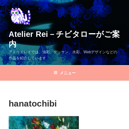
コ
ン
テ
ン
ツ
Atelier Rei－チビタローがご案
へ
内
ス
キ
アトリエレイでは、油彩、デッサン、水彩、Webデザインなどの
ッ
作品を紹介しています
プ
メニュー
hanatochibi