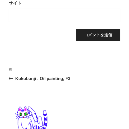
サイト
投
前
前
稿
の
Kokubunji : Oil painting, F3
ナ
投
ビ
稿
ゲ
ー
シ
ョ
ン