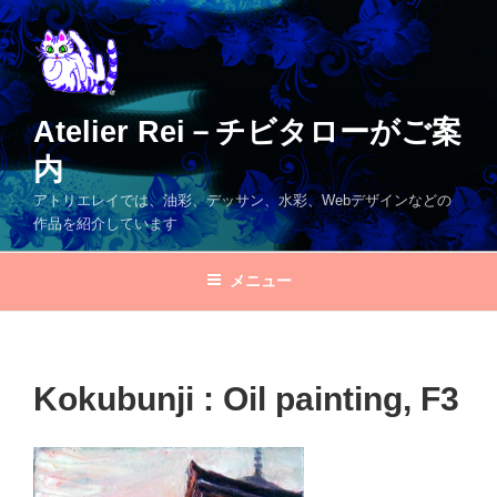
コ
ン
テ
ン
ツ
Atelier Rei－チビタローがご案
へ
内
ス
キ
アトリエレイでは、油彩、デッサン、水彩、Webデザインなどの
ッ
作品を紹介しています
プ
メニュー
Kokubunji : Oil painting, F3