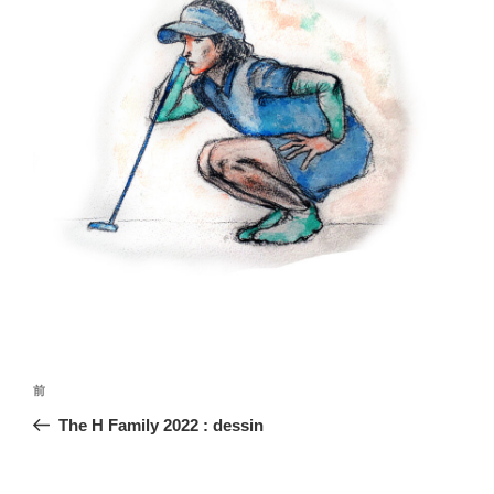
投
前
前
稿
の
The H Family 2022 : dessin
ナ
投
ビ
稿
ゲ