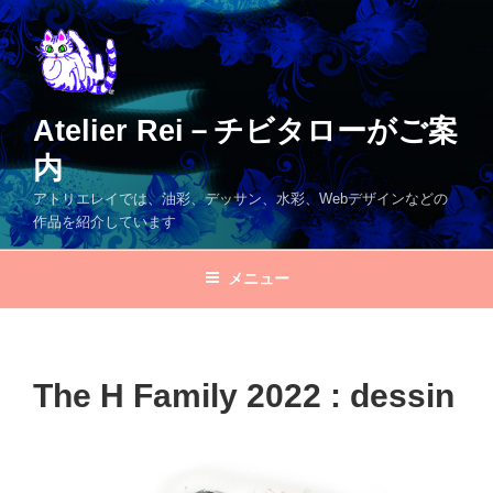
コ
ン
テ
ン
ツ
Atelier Rei－チビタローがご案
へ
内
ス
キ
アトリエレイでは、油彩、デッサン、水彩、Webデザインなどの
ッ
作品を紹介しています
プ
メニュー
The H Family 2022 : dessin