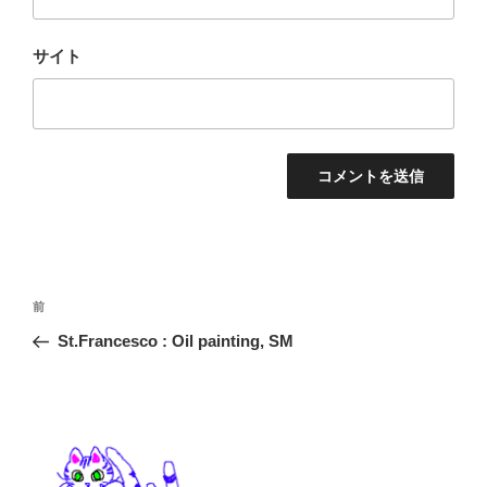
サイト
投
前
前
稿
の
St.Francesco : Oil painting, SM
ナ
投
ビ
稿
ゲ
ー
シ
ョ