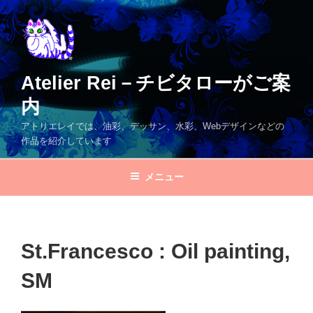
コ
ン
テ
ン
ツ
Atelier Rei－チビタローがご案
へ
内
ス
キ
アトリエレイでは、油彩、デッサン、水彩、Webデザインなどの
ッ
作品を紹介しています
プ
メニュー
St.Francesco : Oil painting,
SM