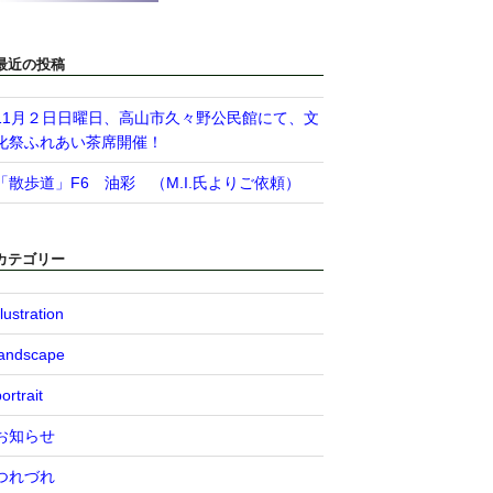
最近の投稿
11月２日日曜日、高山市久々野公民館にて、文
化祭ふれあい茶席開催！
「散歩道」F6 油彩 （M.I.氏よりご依頼）
カテゴリー
llustration
landscape
ortrait
お知らせ
つれづれ