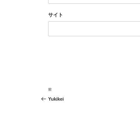
サイト
投
前
前
稿
の
Yukikei
ナ
投
ビ
稿
ゲ
ー
シ
ョ