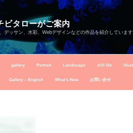
ei－チビタローがご案内
、デッサン、水彩、Webデザインなどの作品を紹介しています
gallery
Portrait
Landscape
still life
Illus
Gallery – English
What’s New
お問い合せ