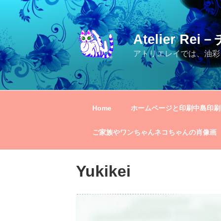
コ
ン
テ
Atelier R
ン
ツ
アトリエレイでは、油彩
へ
ス
キ
ッ
Home
ホームページと印刷中島印刷
プ
ご家族やワンちゃんネコちゃんの肖像画
Yukikei