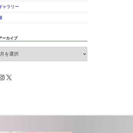
ギャラリー
猫
アーカイブ
ア
ー
カ
イ
Instagram
X
ブ